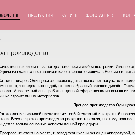
ЗВОДСТВЕ
ПРОДУКЦИЯ
КУПИТЬ
ФОТОГАЛЕРЕЯ
КОНТ
во
од производство
Качественный кирпич – залог долговечности любой постройки. Именно от
Одним из главных поставщиков качественного кирпича в России являетс
Каталог товаров Одинцовского производства позволяет покупателю подоб
именно то, что идеально подойдёт под выбранный заранее дизайн. Фирм
товара. Многолетний опыт работы в данной сфере позволил компании по
рынке строительных материалов.
Процесс производства Одинцовск
Изготовление кирпичей представляет собой сложный и затратный процес
этапа. Всех секретов производства раскрывать нельзя, поэтому процесс 
выделяя только основные аспекты данной процедуры.
Прогресс не стоит на месте, и завод технически оснащён аппаратурой,